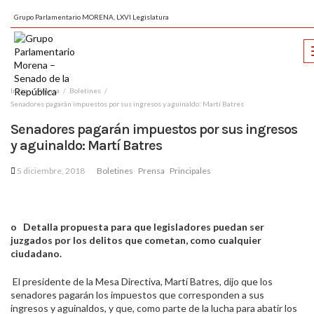
Grupo Parlamentario MORENA, LXVI Legislatura
Inicio
Prensa
Boletines
Senadores pagarán impuestos por sus ingresos y aguinaldo: Martí Batres
Senadores pagarán impuestos por sus ingresos
y aguinaldo: Martí Batres
5 diciembre, 2018
Boletines
Prensa
Principales
o
Detalla propuesta para que legisladores puedan ser
juzgados por los delitos que cometan, como cualquier
ciudadano.
El presidente de la Mesa Directiva, Martí Batres, dijo que los
senadores pagarán los impuestos que corresponden a sus
ingresos y aguinaldos, y que, como parte de la lucha para abatir los