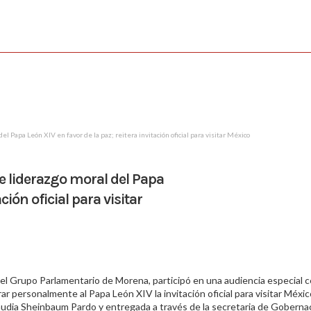
l Papa León XIV en favor de la paz; reitera invitación oficial para visitar México
 liderazgo moral del Papa
ción oficial para visitar
el Grupo Parlamentario de Morena, participó en una audiencia especial 
r personalmente al Papa León XIV la invitación oficial para visitar Méxic
laudia Sheinbaum Pardo y entregada a través de la secretaria de Goberna