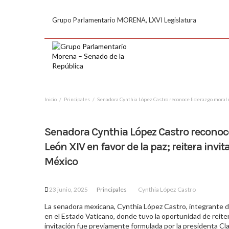
Grupo Parlamentario MORENA, LXVI Legislatura
Inicio
Principales
Senadora Cynthia López Castro reconoce liderazgo moral de
Senadora Cynthia López Castro reconoce
León XIV en favor de la paz; reitera invita
México
23 junio, 2025
Principales
Cynthia López Castro
La senadora mexicana, Cynthia López Castro, integrante d
en el Estado Vaticano, donde tuvo la oportunidad de reitera
invitación fue previamente formulada por la presidenta C