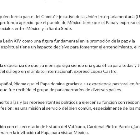
quien forma parte del Comité Ejecutivo de la Unión Interparlamentaria (U
profundo aprecio que el pueblo de México tiene por el Papa y expresó e
 sociales entre México y la Santa Sede.
pa León XIV como una figura fundamental en la promoción de la paz y la
espiritual tiene un impacto decisivo para fomentar el entendimiento, el 
 la esperanza de que su mensaje siga siendo una guía ética para todas y 
a del diálogo en el ámbito internacional”, expresó López Castro.
spañol, idioma que el Papa domina gracias a su experiencia pastoral en A
 que fue recibido el grupo de parlamentarios de diversos países.
rtó a las y los representantes políticos a ejercer su función con respon
profesión: es una misión al servicio del bien común, especialmente de los 
 con el secretario de Estado del Vaticano, Cardenal Pietro Parolin, jun
raron la invitación al Papa para visitar México.