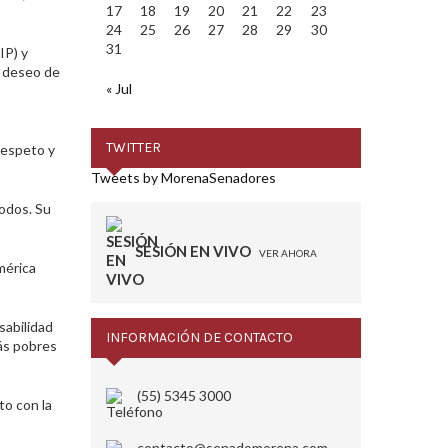
17
18
19
20
21
22
23
24
25
26
27
28
29
30
31
IP) y
l deseo de
« Jul
TWITTER
respeto y
Tweets by MorenaSenadores
todos. Su
SESIÓN EN VIVO
VER AHORA
mérica
sabilidad
INFORMACIÓN DE CONTACTO
más pobres
(55) 5345 3000
to con la
contacto@senadomorena.com