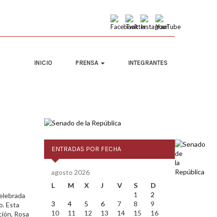
INICIO
PRENSA
INTEGRANTES
ENTRADAS POR FECHA
agosto 2026
L
M
X
J
V
S
D
1
2
celebrada
3
4
5
6
7
8
9
o. Esta
10
11
12
13
14
15
16
ción, Rosa