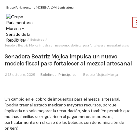
Grupo Parlamentario MORENA, LXVI Legislatura
Inicio
Prensa
Boletines
Senadora Beatriz Mojica impulsa un nuevo modelo fiscal para fortalecer al mezcal artesanal
Senadora Beatriz Mojica impulsa un nuevo
modelo fiscal para fortalecer al mezcal artesanal
13 octubre, 2025
Boletines
Principales
Beatriz Mojica Morga
Un cambio en el cobro de impuestos para el mezcal artesanal,
“podría traer al estado mexicano mayores recursos, porque
implicaría no solo mejorar la recaudación, sino también permitir que
muchas familias se regularicen al pagar menos impuestos,
particularmente en el caso de las bebidas con denominación de
origen”.