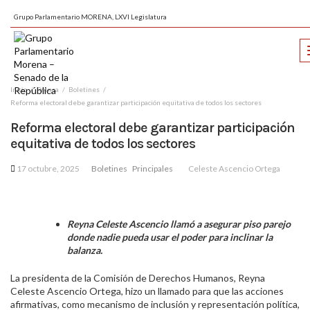
Grupo Parlamentario MORENA, LXVI Legislatura
Inicio
Prensa
Boletines
Reforma electoral debe garantizar participación equitativa de todos los sectores
Reforma electoral debe garantizar participación
equitativa de todos los sectores
17 octubre, 2025
Boletines
Principales
Celeste Ascencio Ortega
Reyna Celeste Ascencio llamó a asegurar piso parejo
donde nadie pueda usar el poder para inclinar la
balanza.
La presidenta de la Comisión de Derechos Humanos, Reyna
Celeste Ascencio Ortega, hizo un llamado para que las acciones
afirmativas, como mecanismo de inclusión y representación política,