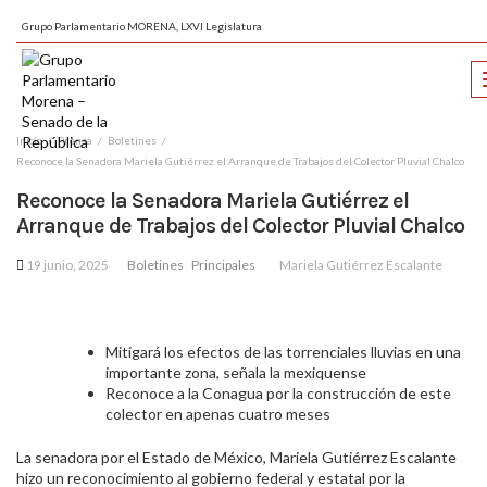
Grupo Parlamentario MORENA, LXVI Legislatura
Inicio
Prensa
Boletines
Reconoce la Senadora Mariela Gutiérrez el Arranque de Trabajos del Colector Pluvial Chalco
Reconoce la Senadora Mariela Gutiérrez el
Arranque de Trabajos del Colector Pluvial Chalco
19 junio, 2025
Boletines
Principales
Mariela Gutiérrez Escalante
Mitigará los efectos de las torrenciales lluvias en una
importante zona, señala la mexiquense
Reconoce a la Conagua por la construcción de este
colector en apenas cuatro meses
La senadora por el Estado de México, Mariela Gutiérrez Escalante
hizo un reconocimiento al gobierno federal y estatal por la