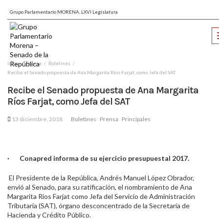
Grupo Parlamentario MORENA, LXVI Legislatura
Inicio
Prensa
Boletines
Recibe el Senado propuesta de Ana Margarita Ríos Farjat, como Jefa del SAT
Recibe el Senado propuesta de Ana Margarita
Ríos Farjat, como Jefa del SAT
13 diciembre, 2018
Boletines
Prensa
Principales
·
Conapred informa de su ejercicio presupuestal 2017.
El Presidente de la República, Andrés Manuel López Obrador,
envió al Senado, para su ratificación, el nombramiento de Ana
Margarita Ríos Farjat como Jefa del Servicio de Administración
Tributaria (SAT), órgano desconcentrado de la Secretaría de
Hacienda y Crédito Público.