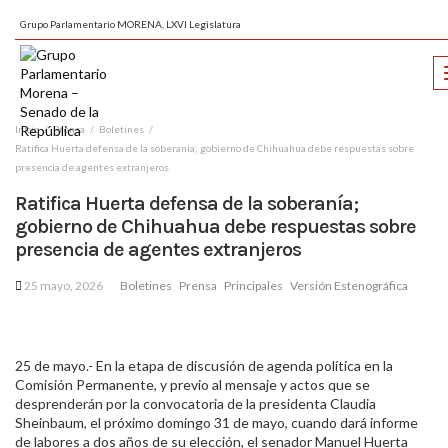
Grupo Parlamentario MORENA, LXVI Legislatura
Inicio
Prensa
Boletines
Ratifica Huerta defensa de la soberanía; gobierno de Chihuahua debe respuestas sobre
presencia de agentes extranjeros
Ratifica Huerta defensa de la soberanía;
gobierno de Chihuahua debe respuestas sobre
presencia de agentes extranjeros
25 mayo, 2026
Boletines
Prensa
Principales
Versión Estenográfica
25 de mayo.- En la etapa de discusión de agenda política en la
Comisión Permanente, y previo al mensaje y actos que se
desprenderán por la convocatoria de la presidenta Claudia
Sheinbaum, el próximo domingo 31 de mayo, cuando dará informe
de labores a dos años de su elección, el senador Manuel Huerta