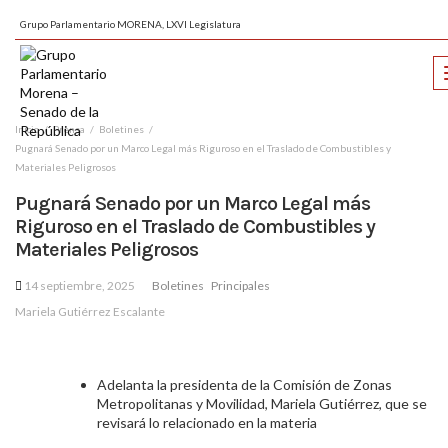
Grupo Parlamentario MORENA, LXVI Legislatura
Inicio
Prensa
Boletines
Pugnará Senado por un Marco Legal más Riguroso en el Traslado de Combustibles y
Materiales Peligrosos
Pugnará Senado por un Marco Legal más
Riguroso en el Traslado de Combustibles y
Materiales Peligrosos
14 septiembre, 2025
Boletines
Principales
Mariela Gutiérrez Escalante
Adelanta la presidenta de la Comisión de Zonas
Metropolitanas y Movilidad, Mariela Gutiérrez, que se
revisará lo relacionado en la materia