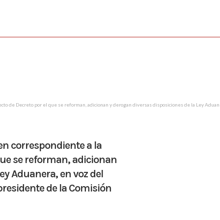
cto de Decreto por el que se reforman, adicionan y derogan diversas disposiciones de la Ley Adu
n correspondiente a la
que se reforman, adicionan
Ley Aduanera, en voz del
residente de la Comisión