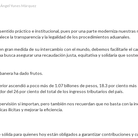
 Ángel Yunes Márquez
sentido práctico e institucional, pues por una parte moderniza nuestras 
alece la transparencia y la legalidad de los procedimientos aduanales.
gran medida de su intercambio con el mundo, debemos facilitarle el ca
ma busca asegurar una recaudación justa, equitativa y solidaria que soste
abanera ha dado frutos.
rior ascendió a poco más de 1.07 billones de pesos, 18.3 por ciento más
or del 26 por ciento del total de los ingresos tributarios del país.
ervisión sí importan, pero también nos recuerdan que no basta con la ine
s ilícitas y mejorar la eficiencia.
sólida para quienes hoy están obligados a garantizar contribuciones y 