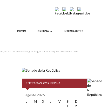
INICIO
PRENSA
INTEGRANTES
anera, en voz del senador Miguel Ángel Yunes Márquez, presidente de la
ENTRADAS POR FECHA
agosto 2026
L
M
X
J
V
S
D
1
2