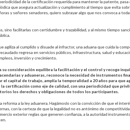
 periodicidad de la certificación requerida para mantener la patente, pasa
riódica que asegura actualización y cumplimiento al tiempo que evita sob
Señoras y señores senadores, quiero subrayar algo que nos convoca a toda
 sino facilitarlas con certidumbre y trazabilidad, y al mismo tiempo sanc
blica.
giliza al cumplido y disuade al infractor, una aduana que cuida la comp
 recaudado regresa en servicios públicos, infraestructura, salud y educaci
mpleos, inversión y crecimiento.
 consideración equilibra la facilitación y el control y recoge inqu
hacendarias y aduaneras, reconoce la necesidad de instrumentos fin
r el capital de trabajo, amplía la temporalidad a 20 años para que a
a certificación como eje de calidad, con una periodicidad que privil
itorios los derechos y obligaciones de todos los participantes.
ta reforma a la ley aduanera. Hagámoslo con la convicción de que el inter
rnas, con la certeza de que la legalidad no es antónimo de competitividad
mercio exterior reglas que generen confianza, a la autoridad instrument
cen.