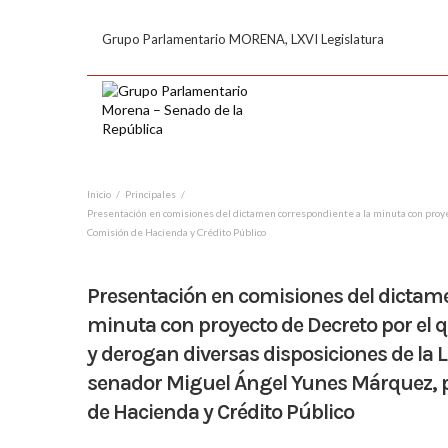
Grupo Parlamentario MORENA, LXVI Legislatura
Inicio
Principales
Presentación en comisiones del dictamen correspondiente a la minuta con proye
Comisión de Hacienda y Crédito Público
Presentación en comisiones del dictame
minuta con proyecto de Decreto por el 
y derogan diversas disposiciones de la 
senador Miguel Ángel Yunes Márquez, p
de Hacienda y Crédito Público