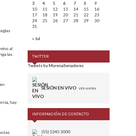
3
4
5
6
7
8
9
10
11
12
13
14
15
16
17
18
19
20
21
22
23
24
25
26
27
28
29
30
31
reglas
« Jul
mino al
nga las
TWITTER
Tweets by MorenaSenadores
 en
SESIÓN EN VIVO
VER AHORA
rcia, hay
INFORMACIÓN DE CONTACTO
(55) 5345 3000
cuotas