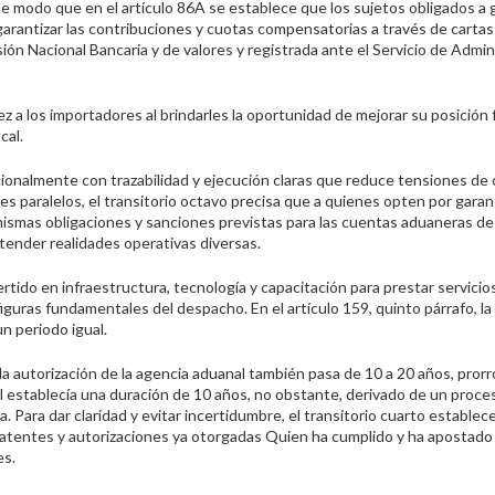
modo que en el artículo 86A se establece que los sujetos obligados a g
rantizar las contribuciones y cuotas compensatorias a través de cartas
sión Nacional Bancaria y de valores y registrada ante el Servicio de Admin
z a los importadores al brindarles la oportunidad de mejorar su posición 
cal.
ionalmente con trazabilidad y ejecución claras que reduce tensiones de 
nes paralelos, el transitorio octavo precisa que a quienes opten por garant
s mismas obligaciones y sanciones previstas para las cuentas aduaneras de
tender realidades operativas diversas.
rtido en infraestructura, tecnología y capacitación para prestar servicio
 figuras fundamentales del despacho. En el artículo 159, quinto párrafo, l
n periodo igual.
 la autorización de la agencia aduanal también pasa de 10 a 20 años, pror
l establecía una duración de 10 años, no obstante, derivado de un proce
 Para dar claridad y evitar incertidumbre, el transitorio cuarto establec
 patentes y autorizaciones ya otorgadas Quien ha cumplido y ha apostado
es.