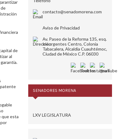
arantizar
 de
contacto@senadomorena.com
istración
Aviso de Privacidad
financiera
Av. Paseo de la Reforma 135, esq.
Insurgentes Centro, Colonia
Tabacalera, Alcaldía Cuauhtémoc,
capital de
Ciudad de México C.P. 06030
izar al
 garantía.
s
a patente
SENADORES MORENA
rogable
so
LXV LEGISLATURA
e que esta
 por