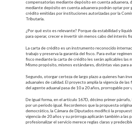
compensatorias mediante depósito en cuenta aduanera, de 
mediante depósito en cuenta aduanera podrán optar por ga
crédito emitidas por instituciones autorizadas por la Comi
Tributaria.
¿Por qué esto es relevante? Porque da estabilidad y liquide
para operar, crecer e invertir sin menos cabo del interés fis
La carta de crédito es un instrumento reconocido internac
trabajo y preserva la garantía del fisco. Para evitar regíme
fisco mediante la carta de crédito les serán aplicables la
Mismo propósito, mismos estándares, distintas vías para a
Segundo, otorgar certeza de largo plazo a quienes han inve
aduanales de calidad. El proyecto amplía la vigencia de las
del agente aduanal pasa de 10 a 20 años, prorrogable por u
De igual forma, en el artículo 167D, décimo primer párrafo,
por un periodo igual. Recordemos que la propuesta origina
democrático, la Cámara de Diputados modificó la propuesta.
vigencia de 20 años y su prórroga aplicarán también a las
profesionalizar el servicio merece reglas claras y predecibl