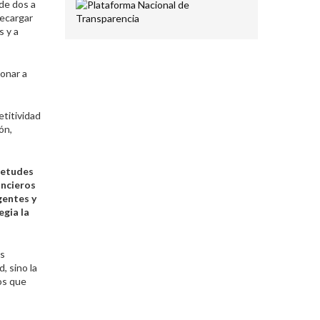
 de dos a
recargar
s y a
ionar a
etitividad
ón,
ietudes
ancieros
gentes y
egia la
és
, sino la
os que