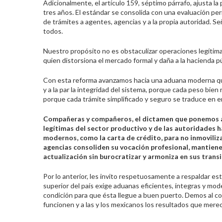
Adicionalmente, el artículo 159, séptimo párrafo, ajusta la
tres años. El estándar se consolida con una evaluación pe
de trámites a agentes, agencias y a la propia autoridad. 
todos.
Nuestro propósito no es obstaculizar operaciones legítimas,
quien distorsiona el mercado formal y daña a la hacienda pú
Con esta reforma avanzamos hacia una aduana moderna que a
y a la par la integridad del sistema, porque cada peso bien
porque cada trámite simplificado y seguro se traduce en e
Compañeras y compañeros, el dictamen que ponemos a su
legítimas del sector productivo y de las autoridades 
modernos, como la carta de crédito, para no inmoviliza
agencias consoliden su vocación profesional, mantiene l
actualización sin burocratizar y armoniza en sus trans
Por lo anterior, les invito respetuosamente a respaldar es
superior del país exige aduanas eficientes, íntegras y mode
condición para que ésta llegue a buen puerto. Demos al co
funcionen y a las y los mexicanos los resultados que mere