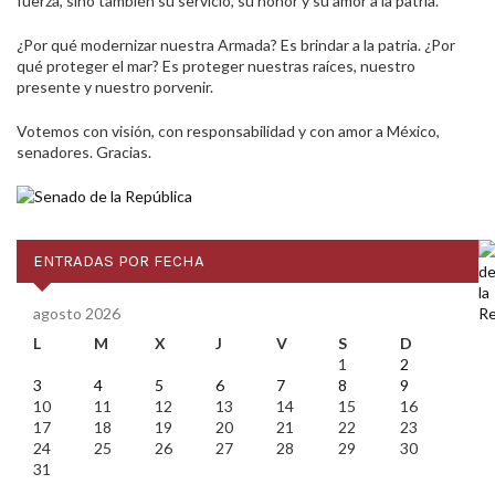
fuerza, sino también su servicio, su honor y su amor a la patria.
¿Por qué modernizar nuestra Armada? Es brindar a la patria. ¿Por
qué proteger el mar? Es proteger nuestras raíces, nuestro
presente y nuestro porvenir.
Votemos con visión, con responsabilidad y con amor a México,
senadores. Gracias.
ENTRADAS POR FECHA
agosto 2026
L
M
X
J
V
S
D
1
2
3
4
5
6
7
8
9
10
11
12
13
14
15
16
17
18
19
20
21
22
23
24
25
26
27
28
29
30
31