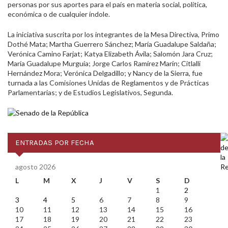
personas por sus aportes para el país en materia social, política,
económica o de cualquier índole.
La iniciativa suscrita por los integrantes de la Mesa Directiva, Primo
Dothé Mata; Martha Guerrero Sánchez; María Guadalupe Saldaña;
Verónica Camino Farjat; Katya Elizabeth Ávila; Salomón Jara Cruz;
María Guadalupe Murguía; Jorge Carlos Ramírez Marín; Citlalli
Hernández Mora; Verónica Delgadillo; y Nancy de la Sierra, fue
turnada a las Comisiones Unidas de Reglamentos y de Prácticas
Parlamentarias; y de Estudios Legislativos, Segunda.
ENTRADAS POR FECHA
agosto 2026
L
M
X
J
V
S
D
1
2
3
4
5
6
7
8
9
10
11
12
13
14
15
16
17
18
19
20
21
22
23