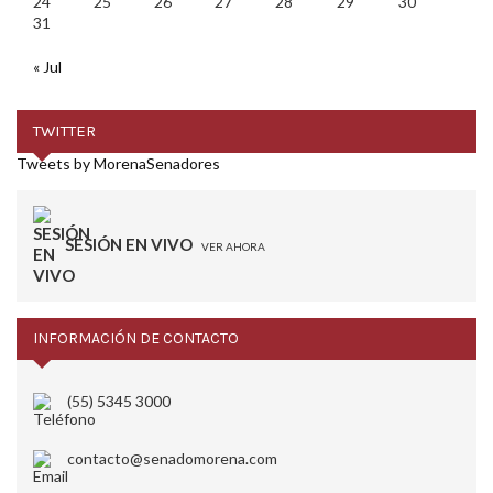
24
25
26
27
28
29
30
31
« Jul
TWITTER
Tweets by MorenaSenadores
SESIÓN EN VIVO
VER AHORA
INFORMACIÓN DE CONTACTO
(55) 5345 3000
contacto@senadomorena.com