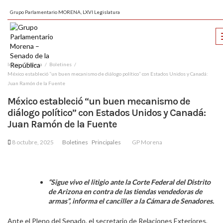
Grupo Parlamentario MORENA, LXVI Legislatura
Inicio
Prensa
Boletines
México estableció “un buen mecanismo de diálogo político” con Estados Unidos y Canadá:
Juan Ramón de la Fuente
México estableció “un buen mecanismo de
diálogo político” con Estados Unidos y Canadá:
Juan Ramón de la Fuente
8 octubre, 2025
Boletines
Principales
GP Morena
“Sigue vivo el litigio ante la Corte Federal del Distrito
de Arizona en contra de las tiendas vendedoras de
armas”, informa el canciller a la Cámara de Senadores.
Ante el Pleno del Senado, el secretario de Relaciones Exteriores,