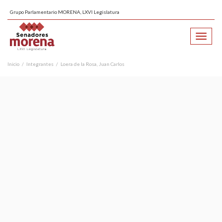
Grupo Parlamentario MORENA, LXVI Legislatura
Toggle
navigati
Inicio
Integrantes
Loera de la Rosa, Juan Carlos