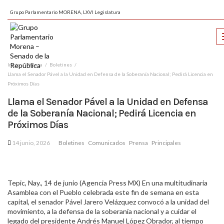
Grupo Parlamentario MORENA, LXVI Legislatura
Inicio
Prensa
Boletines
Llama el Senador Pável a la Unidad en Defensa de la Soberanía Nacional; Pedirá Licencia en
Próximos Días
Llama el Senador Pável a la Unidad en Defensa
de la Soberanía Nacional; Pedirá Licencia en
Próximos Días
14 junio, 2026
Boletines
Comunicados
Prensa
Principales
Tepic, Nay., 14 de junio (Agencia Press MX) En una multitudinaria
Asamblea con el Pueblo celebrada este fin de semana en esta
capital, el senador Pável Jarero Velázquez convocó a la unidad del
movimiento, a la defensa de la soberanía nacional y a cuidar el
legado del presidente Andrés Manuel López Obrador, al tiempo