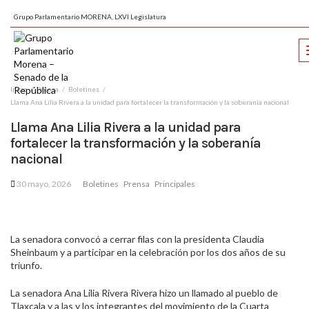
Grupo Parlamentario MORENA, LXVI Legislatura
Inicio
Prensa
Boletines
Llama Ana Lilia Rivera a la unidad para fortalecer la transformación y la soberanía nacional
Llama Ana Lilia Rivera a la unidad para
fortalecer la transformación y la soberanía
nacional
30 mayo, 2026
Boletines
Prensa
Principales
La senadora convocó a cerrar filas con la presidenta Claudia
Sheinbaum y a participar en la celebración por los dos años de su
triunfo.
La senadora Ana Lilia Rivera Rivera hizo un llamado al pueblo de
Tlaxcala y a las y los integrantes del movimiento de la Cuarta