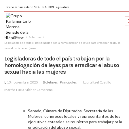
Grupo Parlamentario MORENA, LXVI Legislatura
Inicio
Prensa
Boletines
Legisladoras de todo el país trabajan por la homologación de leyes para erradicar el abuso
sexual hacia las mujeres
Legisladoras de todo el país trabajan por la
homologación de leyes para erradicar el abuso
sexual hacia las mujeres
13 noviembre, 2025
Boletines
Principales
Laura Itzel Castillo
Martha Lucía Micher Camarena
Senado, Cámara de Diputados, Secretaría de las
Mujeres, congresos locales y representantes de los
ejecutivos estatales se reunieron para trabajar por la
erradicación del abuso sexual.