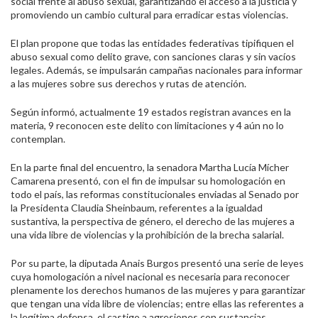
social frente al abuso sexual, garantizando el acceso a la justicia y
promoviendo un cambio cultural para erradicar estas violencias.
El plan propone que todas las entidades federativas tipifiquen el
abuso sexual como delito grave, con sanciones claras y sin vacíos
legales. Además, se impulsarán campañas nacionales para informar
a las mujeres sobre sus derechos y rutas de atención.
Según informó, actualmente 19 estados registran avances en la
materia, 9 reconocen este delito con limitaciones y 4 aún no lo
contemplan.
En la parte final del encuentro, la senadora Martha Lucía Mícher
Camarena presentó, con el fin de impulsar su homologación en
todo el país, las reformas constitucionales enviadas al Senado por
la Presidenta Claudia Sheinbaum, referentes a la igualdad
sustantiva, la perspectiva de género, el derecho de las mujeres a
una vida libre de violencias y la prohibición de la brecha salarial.
Por su parte, la diputada Anais Burgos presentó una serie de leyes
cuya homologación a nivel nacional es necesaria para reconocer
plenamente los derechos humanos de las mujeres y para garantizar
que tengan una vida libre de violencias; entre ellas las referentes a
la legítima defensa, el castigo a agresiones con sustancias