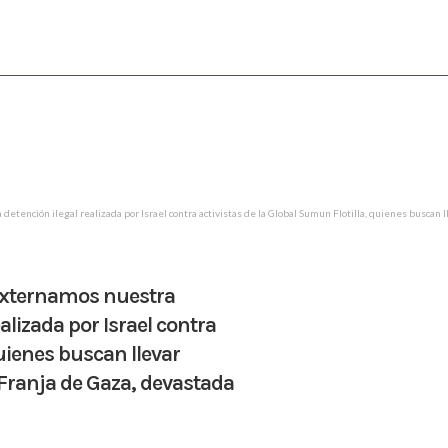
ención ilegal realizada por Israel contra activistas de la Global Sumun Flotilla, quienes buscan ll
externamos nuestra
alizada por Israel contra
quienes buscan llevar
 Franja de Gaza, devastada