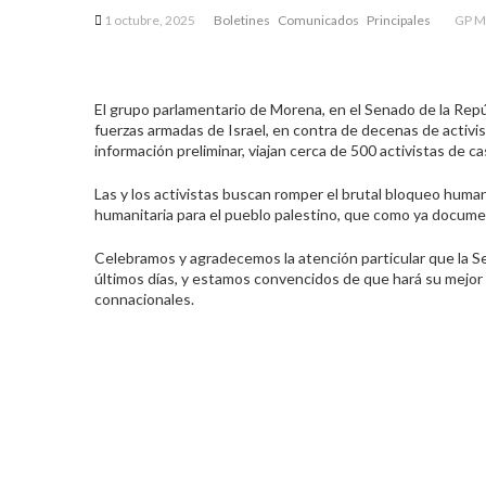
1 octubre, 2025
Boletines
Comunicados
Principales
GP M
El grupo parlamentario de Morena, en el Senado de la Repúb
fuerzas armadas de Israel, en contra de decenas de activis
información preliminar, viajan cerca de 500 activistas de 
Las y los activistas buscan romper el brutal bloqueo huma
humanitaria para el pueblo palestino, que como ya documen
Celebramos y agradecemos la atención particular que la S
últimos días, y estamos convencidos de que hará su mejor la
connacionales.