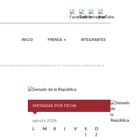
INICIO
PRENSA
INTEGRANTES
evar ayuda humanitaria a la población de la Franja de Gaza, devastada por la
ENTRADAS POR FECHA
agosto 2026
L
M
X
J
V
S
D
1
2