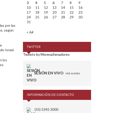
3
4
5
6
7
8
9
10
11
12
13
14
15
16
17
18
19
20
21
22
23
24
25
26
27
28
29
30
31
as por las
ue, según
« Jul
da
TWITTER
de Israel.
Tweets by MorenaSenadores
n los
ros
SESIÓN EN VIVO
VER AHORA
INFORMACIÓN DE CONTACTO
(55) 5345 3000