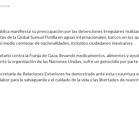
orena
lica manifiesta su preocupación por las detenciones irregulares realizad
tas de la Global Sumud Flotilla en aguas internacionales, barcos en los q
casi medio centenar de nacionalidades, incluidos ciudadanos mexicanos.
nitario contra la Franja de Gaza, llevando medicamentos, alimentos y ayu
to la organización de las Naciones Unidas, sufre un genocidio por parte 
ecretaría de Relaciones Exteriores ha demostrado ante esta coyuntura e
bor para la salvaguarda y el cuidado de la vida y las libertades de nuest