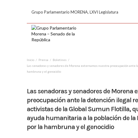
Grupo Parlamentario MORENA, LXVI Legislatura
Inicio
Prensa
Boletines
Las senadoras y senadores de Morena externamos nuestra preocupación ante la det
hambruna y el genocidio
Las senadoras y senadores de Morena 
preocupación ante la detención ilegal re
activistas de la Global Sumun Flotilla, 
ayuda humanitaria a la población de la
por la hambruna y el genocidio