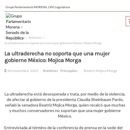
Grupo Parlamentario MORENA, LXVI Legislatura
Inicio
Prensa
Boletines
La ultraderecha no soporta que una mujer gobierne México: Mojica Morga
La ultraderecha no soporta que una mujer
gobierne México: Mojica Morga
18 noviembre, 2025
Boletines
Principales
Beatriz Mojica Morga
La ultraderecha está desesperada y trata, por medio de la violencia,
de afectar al gobierno de la presidenta Claudia Sheinbaum Pardo,
señaló la senadora Beatriz Mojica Morga, quien recalcó que muchas
y muchos conservadores no soportan que una mujer gobierne
México.
Entrevistada al término de la conferencia de prensa en la sede del