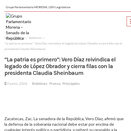
Grupo Parlamentario MORENA, LXVI Legislatura
Inicio
Prensa
Boletines
“La patria es primero”: Vero Díaz reivindica el legado de López Obrador y cierra filas con la
presidenta Claudia Sheinbaum
“La patria es primero”: Vero Díaz reivindica el
legado de López Obrador y cierra filas con la
presidenta Claudia Sheinbaum
9 junio, 2026
Boletines
Prensa
Principales
Zacatecas, Zac. La senadora de la República, Vero Díaz, afirmó que
la defensa de la soberanía nacional debe estar por encima de
cualquier interés político o partidista, y reiteró su respaldo a la