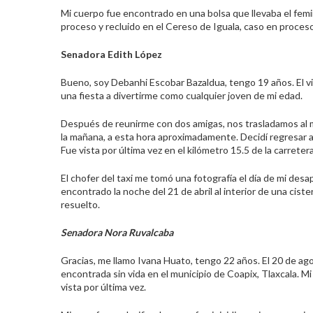
Mi cuerpo fue encontrado en una bolsa que llevaba el femin
proceso y recluido en el Cereso de Iguala, caso en proceso
Senadora Edith López
Bueno, soy Debanhi Escobar Bazaldua, tengo 19 años. El vie
una fiesta a divertirme como cualquier joven de mi edad.
Después de reunirme con dos amigas, nos trasladamos al m
la mañana, a esta hora aproximadamente. Decidí regresar a 
Fue vista por última vez en el kilómetro 15.5 de la carret
El chofer del taxi me tomó una fotografía el día de mi des
encontrado la noche del 21 de abril al interior de una cis
resuelto.
Senadora Nora Ruvalcaba
Gracias, me llamo Ivana Huato, tengo 22 años. El 20 de ago
encontrada sin vida en el municipio de Coapix, Tlaxcala. Mi
vista por última vez.