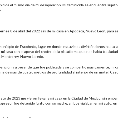
icida el mismo día de mi desaparición. Mi feminicida se encuentra sujeto
.
rnes 8 de abril del 2022 salí de mi casa en Apodaca, Nuevo León, para asi
unicipio de Escobedo, lugar en donde estuvimos divirtiéndonos hasta la
mi casa con el apoyo del chofer de la plataforma que nos había trasladado
era Monterrey, Nuevo Laredo.
aparición y a pesar de que fue publicada y se compartió masivamente, mi 
terna de más de cuatro metros de profundidad al interior de un motel. Cas
sto de 2023 me vieron llegar a mi casa en la Ciudad de México, sin embar
 agresor fue detenido junto con su madre, ambos viajaban en mi auto, en e