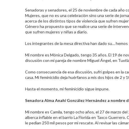
Senadoras y senadores, el 25 de noviembre de cada año con
Mujeres, que no es una celebración sino una serie de jorna
acerca de los distintos tipos de violencia que sufren mujer
Género ha propuesto que se realice una serie de interven
que sufren mujeres y niñas a diario.
Los integrantes de la mesa directiva han dado su… hemos
Mi nombre es Mónica Delgado, tengo 35 años. El 19 de no
discusión con mi pareja de nombre Miguel Ángel, en Tuxtla
Como consecuencia de esa discusión, sufrí golpes en la cara
casa. Mi feminicidio deja huérfanos a mis dos hijos de 2 y 
Hasta el momento, mi feminicidio sigue impune.
Senadora Alma Anahí González Hernández a nombre de
Mi nombre es Camila, tengo ocho años, el 27 de marzo del 20
alberca inflable en el barrio La Florida en Taxco Guerre
le pedían 250 mil pesos por mi rescate. Al revisar las cámar