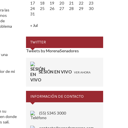
17
18
19
20
21
22
23
24
25
26
27
28
29
30
ra las
31
rnos
 de
« Jul
roblema
TWITTER
Tweets by MorenaSenadores
r una
ior de mi
SESIÓN EN VIVO
VER AHORA
INFORMACIÓN DE CONTACTO
n su
(55) 5345 3000
s en donde
 salí.
contacto@senadomorena.com