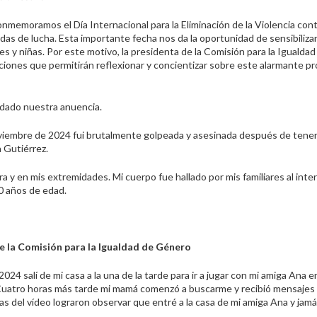
memoramos el Día Internacional para la Eliminación de la Violencia cont
das de lucha. Esta importante fecha nos da la oportunidad de sensibiliza
es y niñas. Por este motivo, la presidenta de la Comisión para la Igualdad
ciones que permitirán reflexionar y concientizar sobre este alarmante p
 dado nuestra anuencia.
viembre de 2024 fui brutalmente golpeada y asesinada después de tene
 Gutiérrez.
 y en mis extremidades. Mi cuerpo fue hallado por mis familiares al inter
10 años de edad.
 la Comisión para la Igualdad de Género
24 salí de mi casa a la una de la tarde para ir a jugar con mi amiga Ana e
ro. Cuatro horas más tarde mi mamá comenzó a buscarme y recibió mensaje
as del vídeo lograron observar que entré a la casa de mi amiga Ana y jamás