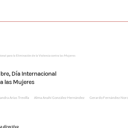
onal para la Eliminación de la Violencia contra las Mujeres
bre, Día Internacional
ra las Mujeres
andra Arias Trevilla
Alma Anahí González Hernández
Gerardo Fernández Nor
 directiva