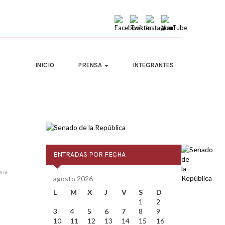
INICIO
PRENSA
INTEGRANTES
ENTRADAS POR FECHA
oña
agosto 2026
L
M
X
J
V
S
D
1
2
3
4
5
6
7
8
9
10
11
12
13
14
15
16