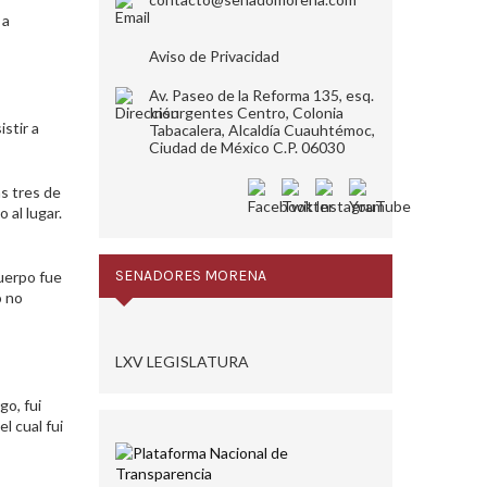
 a
Aviso de Privacidad
Av. Paseo de la Reforma 135, esq.
Insurgentes Centro, Colonia
stir a
Tabacalera, Alcaldía Cuauhtémoc,
Ciudad de México C.P. 06030
s tres de
 al lugar.
SENADORES MORENA
cuerpo fue
o no
LXV LEGISLATURA
go, fui
l cual fui