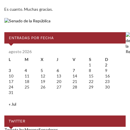
Es cuanto. Muchas gracias.
ENTRADAS POR FECHA
agosto 2026
L
M
X
J
V
S
D
1
2
3
4
5
6
7
8
9
10
11
12
13
14
15
16
17
18
19
20
21
22
23
24
25
26
27
28
29
30
31
« Jul
TWITTER
Tweets by MorenaSenadores