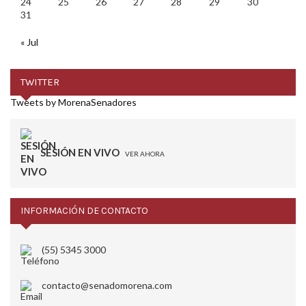
24
25
26
27
28
29
30
31
« Jul
TWITTER
Tweets by MorenaSenadores
SESIÓN EN VIVO
VER AHORA
INFORMACIÓN DE CONTACTO
(55) 5345 3000
contacto@senadomorena.com