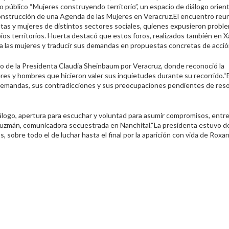
ro público “Mujeres construyendo territorio”, un espacio de diálogo orien
construcción de una Agenda de las Mujeres en Veracruz.
El encuentro reun
istas y mujeres de distintos sectores sociales, quienes expusieron probl
ios territorios. Huerta destacó que estos foros, realizados también en X
a las mujeres y traducir sus demandas en propuestas concretas de acción
bajo de la Presidenta Claudia Sheinbaum por Veracruz, donde reconoció la
eres y hombres que hicieron valer sus inquietudes durante su recorrido.
“
 demandas, sus contradicciones y sus preocupaciones pendientes de resol
álogo, apertura para escuchar y voluntad para asumir compromisos, entre 
 Guzmán, comunicadora secuestrada en Nanchital.
“La presidenta estuvo d
obre todo el de luchar hasta el final por la aparición con vida de Roxa