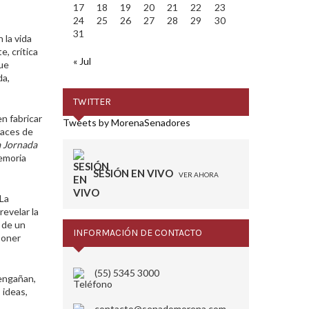
17
18
19
20
21
22
23
24
25
26
27
28
29
30
31
 la vida
, crítica
« Jul
que
da,
TWITTER
n fabricar
Tweets by MorenaSenadores
paces de
a Jornada
memoria
SESIÓN EN VIVO
VER AHORA
 La
evelar la
 de un
INFORMACIÓN DE CONTACTO
poner
(55) 5345 3000
engañan,
 ideas,
contacto@senadomorena.com