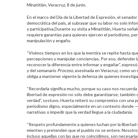
Minatitlán, Veracruz, 8 de junio.
En el marco del Día de la Libertad de Expresión, el senador
democrática del país, al subrayar que su labor no solo inf
y participativa.
Durante su visita a Minatitlán, Huerta señ
requiere garantías para quienes ejercen el periodismo, pe
manipulación y engaño.
“Vivimos tiempos en los que la mentira se repite hasta q
percepciones y manipular conciencias. Por eso, defender la
reconocer la diferencia entre informar y engañar”, expresó
y del semanario
Proceso
, asesinada en Veracruz, como un 
obliga a mantener vigente la defensa de quienes investiga
“Recordarla significa mucho, porque su caso nos recuerda 
libertad de expresión no sólo debe garantizarse; también
verdad”, sostuvo.
Huerta reiteró su compromiso con una pre
periodismo digno, especialmente en un contexto donde —d
narrativas o impedir que la verdad llegue a la ciudadanía.
“Respeto profundamente a quienes luchan por la libertad
mienten y pretenden que el pueblo no se entere. Nosotros
incluso aquellas con las que no coincidimos, son necesarias