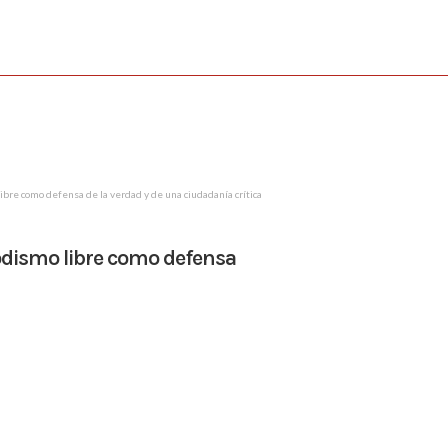
libre como defensa de la verdad y de una ciudadanía crítica
riodismo libre como defensa