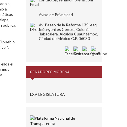
tado a
ió a
emáticas
Aviso de Privacidad
alapa,
Av. Paseo de la Reforma 135, esq.
 pública.
Insurgentes Centro, Colonia
Tabacalera, Alcaldía Cuauhtémoc,
Ciudad de México C.P. 06030
El pueblo
ver”,
ellos el
e muy
SENADORES MORENA
na
LXV LEGISLATURA