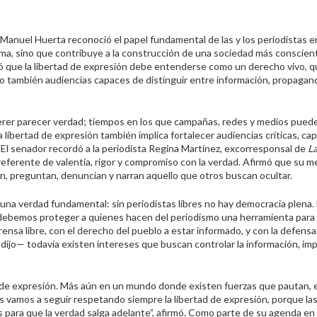
 Manuel Huerta reconoció el papel fundamental de las y los periodistas en
orma, sino que contribuye a la construcción de una sociedad más consciente
aló que la libertad de expresión debe entenderse como un derecho vivo, 
ro también audiencias capaces de distinguir entre información, propagan
uerer parecer verdad; tiempos en los que campañas, redes y medios puede
 libertad de expresión también implica fortalecer audiencias críticas, ca
.
El senador recordó a la periodista Regina Martínez, excorresponsal de
L
referente de valentía, rigor y compromiso con la verdad. Afirmó que su 
n, preguntan, denuncian y narran aquello que otros buscan ocultar.
una verdad fundamental: sin periodistas libres no hay democracia plena.
 debemos proteger a quienes hacen del periodismo una herramienta para r
nsa libre, con el derecho del pueblo a estar informado, y con la defensa
ijo— todavía existen intereses que buscan controlar la información, im
 de expresión. Más aún en un mundo donde existen fuerzas que pautan, 
 vamos a seguir respetando siempre la libertad de expresión, porque las
 para que la verdad salga adelante”, afirmó.
Como parte de su agenda en