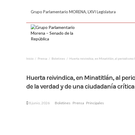
Grupo Parlamentario MORENA, LXVI Legislatura
Inicio
Prensa
Boletines
Huerta reivindica, en Minatitlán, al periodismo 
Huerta reivindica, en Minatitlán, al pe
de la verdad y de una ciudadanía crítica
8 junio, 2026
Boletines
Prensa
Principales