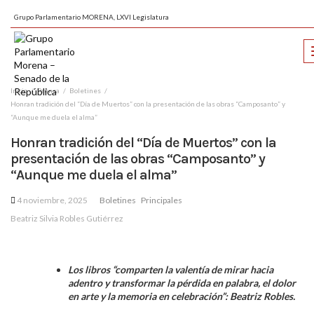
Grupo Parlamentario MORENA, LXVI Legislatura
Inicio
Prensa
Boletines
Honran tradición del “Día de Muertos” con la presentación de las obras “Camposanto” y
“Aunque me duela el alma”
Honran tradición del “Día de Muertos” con la
presentación de las obras “Camposanto” y
“Aunque me duela el alma”
4 noviembre, 2025
Boletines
Principales
Beatriz Silvia Robles Gutiérrez
Los libros “comparten la valentía de mirar hacia
adentro y transformar la pérdida en palabra, el dolor
en arte y la memoria en celebración”: Beatriz Robles.