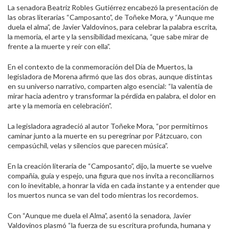
La senadora Beatriz Robles Gutiérrez encabezó la presentación de
las obras literarias “Camposanto”, de Toñeke Mora, y “Aunque me
duela el alma”, de Javier Valdovinos, para celebrar la palabra escrita,
la memoria, el arte y la sensibilidad mexicana, “que sabe mirar de
frente a la muerte y reír con ella”.
En el contexto de la conmemoración del Día de Muertos, la
legisladora de Morena afirmó que las dos obras, aunque distintas
en su universo narrativo, comparten algo esencial: “la valentía de
mirar hacia adentro y transformar la pérdida en palabra, el dolor en
arte y la memoria en celebración”.
La legisladora agradeció al autor Toñeke Mora, “por permitirnos
caminar junto a la muerte en su peregrinar por Pátzcuaro, con
cempasúchil, velas y silencios que parecen música”.
En la creación literaria de “Camposanto”, dijo, la muerte se vuelve
compañía, guía y espejo, una figura que nos invita a reconciliarnos
con lo inevitable, a honrar la vida en cada instante y a entender que
los muertos nunca se van del todo mientras los recordemos.
Con “Aunque me duela el Alma”, asentó la senadora, Javier
Valdovinos plasmó “la fuerza de su escritura profunda, humana y