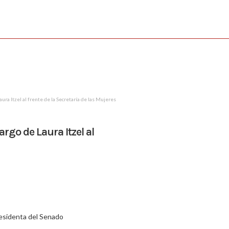
ura Itzel al frente de la Secretaría de las Mujeres
go de Laura Itzel al
residenta del Senado