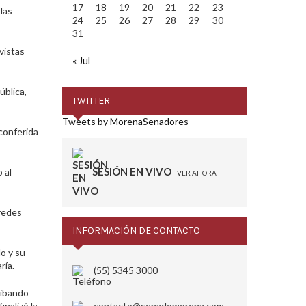
17
18
19
20
21
22
23
las
24
25
26
27
28
29
30
31
vistas
« Jul
ública,
TWITTER
Tweets by MorenaSenadores
conferida
SESIÓN EN VIVO
 al
VER AHORA
 redes
INFORMACIÓN DE CONTACTO
o y su
ría.
(55) 5345 3000
ribando
inalizó la
contacto@senadomorena.com