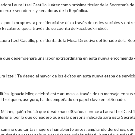
dora Laura Itzel Castillo Juárez como próxima titular de la Secretaria de 
o entre senadores y senadoras de la República.
ca por la propuesta presidencial se dio a través de redes sociales y entre
ez Escalante que a través de su cuenta de Facebook indicó:
aura Itzel Castillo, presidenta de la Mesa Directiva del Senado de la Rep
 de que desempeñará una labor extraordinaria en esta nueva encomienda 
aura Itzel! Te deseo el mayor de los éxitos en esta nueva etapa de servicio
lítica, Ignacio Mier, celebró este anuncio, a través de un mensaje en sus
a Itzel quien, aseguró, ha desempeñado un papel clave en el Senado.
Micher, quién indicó que desde hace 30 años conoce a Laura Itzel Castill
Morena, por lo que consideró que es la persona indicada para esta Secreta
el camino que tantas mujeres han abierto antes: ampliando derechos, der
jer de nuestro país pueda vivir con más igualdad, libertad y dignidad”, f