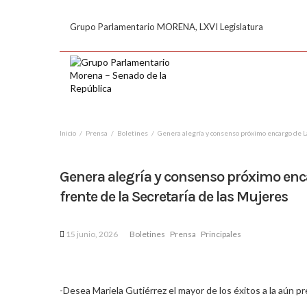
Grupo Parlamentario MORENA, LXVI Legislatura
Inicio
Prensa
Boletines
Genera alegría y consenso próximo encargo de La
Genera alegría y consenso próximo encar
frente de la Secretaría de las Mujeres
15 junio, 2026
Boletines
Prensa
Principales
-Desea Mariela Gutiérrez el mayor de los éxitos a la aún p