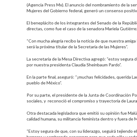
(Agencia Press Mx). El anuncio del nombramiento de la sena
Mujeres del Gobierno federal, generó un consenso positiv
El beneplácito de los integrantes del Senado de la Repúbli
directas, como fue el caso de la senadora Mariela Gutiérr
“Con mucha alegría recibo la noticia de que nuestra amiga L
será la próxima titular de la Secretaría de las Mujeres”.
La secretaria de la Mesa Directiva agregó: “estoy segura
por nuestra presidenta Claudia Sheinbaum Pardo”.
En la parte final, aseguró: “¡muchas felicidades, querida L
pueblo de México”.
Por su parte, el presidente de la Junta de Coordinación Po
sociales, y reconoció el compromiso y trayectoria de Laur
Otra destacada legisladora que emitió su opinión fue Malú 
calidad humana, su militancia feminista dentro y fuera de 
“Estoy segura de que, con su liderazgo, seguirá tejiendo 
barreras y sembrando esperanza para que cada niña y cada mu