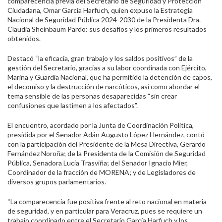
comparecencia previa del Secretario de Seguridad y Protección
Ciudadana, Omar García Harfuch, quien expuso la Estrategia
Nacional de Seguridad Pública 2024-2030 de la Presidenta Dra.
Claudia Sheinbaum Pardo: sus desafíos y los primeros resultados
obtenidos.
Destacó “la eficacia, gran trabajo y los saldos positivos” de la
gestión del Secretario, gracias a su labor coordinada con Ejército,
Marina y Guardia Nacional, que ha permitido la detención de capos,
el decomiso y la destrucción de narcóticos, así como abordar el
tema sensible de las personas desaparecidas “sin crear
confusiones que lastimen a los afectados”.
El encuentro, acordado por la Junta de Coordinación Política,
presidida por el Senador Adán Augusto López Hernández, contó
con la participación del Presidente de la Mesa Directiva, Gerardo
Fernández Noroña; de la Presidenta de la Comisión de Seguridad
Pública, Senadora Lucía Trasviña; del Senador Ignacio Mier,
Coordinador de la fracción de MORENA; y de Legisladores de
diversos grupos parlamentarios.
“La comparecencia fue positiva frente al reto nacional en materia
de seguridad, y en particular para Veracruz, pues se requiere un
trabajo coordinado entre el Secretario García Harfuch y los