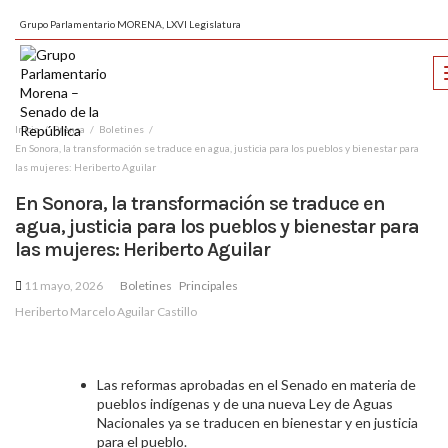
Grupo Parlamentario MORENA, LXVI Legislatura
Inicio
Prensa
Boletines
En Sonora, la transformación se traduce en agua, justicia para los pueblos y bienestar para
las mujeres: Heriberto Aguilar
En Sonora, la transformación se traduce en
agua, justicia para los pueblos y bienestar para
las mujeres: Heriberto Aguilar
11 mayo, 2026
Boletines
Principales
Heriberto Marcelo Aguilar Castillo
Las reformas aprobadas en el Senado en materia de
pueblos indígenas y de una nueva Ley de Aguas
Nacionales ya se traducen en bienestar y en justicia
para el pueblo.