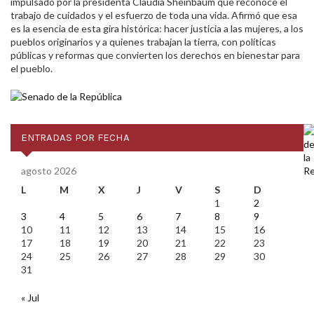
impulsado por la presidenta Claudia Sheinbaum que reconoce el
trabajo de cuidados y el esfuerzo de toda una vida. Afirmó que esa
es la esencia de esta gira histórica: hacer justicia a las mujeres, a los
pueblos originarios y a quienes trabajan la tierra, con políticas
públicas y reformas que convierten los derechos en bienestar para
el pueblo.
ENTRADAS POR FECHA
agosto 2026
L
M
X
J
V
S
D
1
2
3
4
5
6
7
8
9
10
11
12
13
14
15
16
17
18
19
20
21
22
23
24
25
26
27
28
29
30
31
« Jul