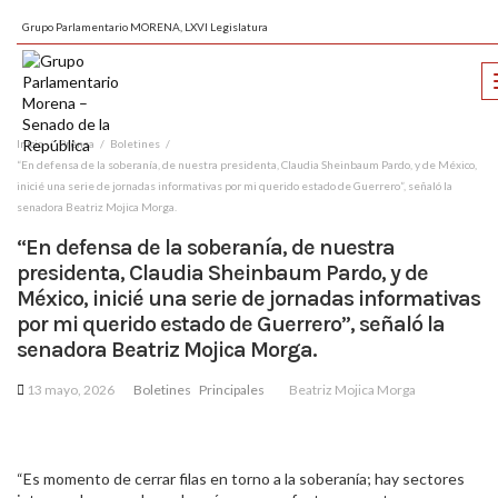
Grupo Parlamentario MORENA, LXVI Legislatura
Inicio
Prensa
Boletines
“En defensa de la soberanía, de nuestra presidenta, Claudia Sheinbaum Pardo, y de México,
inicié una serie de jornadas informativas por mi querido estado de Guerrero”, señaló la
senadora Beatriz Mojica Morga.
“En defensa de la soberanía, de nuestra
presidenta, Claudia Sheinbaum Pardo, y de
México, inicié una serie de jornadas informativas
por mi querido estado de Guerrero”, señaló la
senadora Beatriz Mojica Morga.
13 mayo, 2026
Boletines
Principales
Beatriz Mojica Morga
“Es momento de cerrar filas en torno a la soberanía; hay sectores