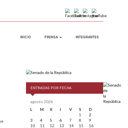
INICIO
PRENSA
INTEGRANTES
ENTRADAS POR FECHA
agosto 2026
L
M
X
J
V
S
D
1
2
3
4
5
6
7
8
9
se
10
11
12
13
14
15
16