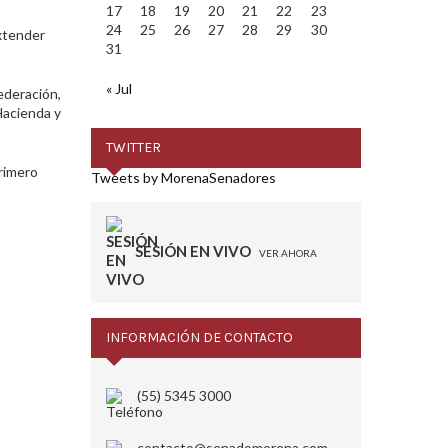
17
18
19
20
21
22
23
24
25
26
27
28
29
30
extender
31
« Jul
Federación,
Hacienda y
TWITTER
rimero
Tweets by MorenaSenadores
SESIÓN EN VIVO
VER AHORA
INFORMACIÓN DE CONTACTO
(55) 5345 3000
contacto@senadomorena.com