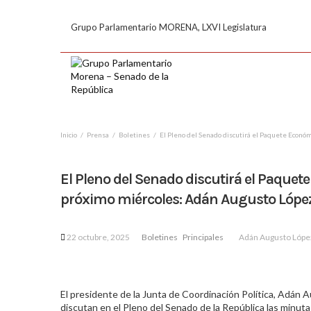
Grupo Parlamentario MORENA, LXVI Legislatura
Inicio
Prensa
Boletines
El Pleno del Senado discutirá el Paquete Econó
El Pleno del Senado discutirá el Paque
próximo miércoles: Adán Augusto Lópe
22 octubre, 2025
Boletines
Principales
Adán Augusto Lóp
El presidente de la Junta de Coordinación Política, Adán
discutan en el Pleno del Senado de la República las minu