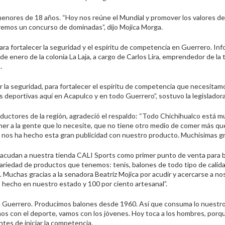
 menores de 18 años. “Hoy nos reúne el Mundial y promover los valores de
remos un concurso de dominadas”, dijo Mojica Morga.
ra fortalecer la seguridad y el espíritu de competencia en Guerrero. In
 de enero de la colonia La Laja, a cargo de Carlos Lira, emprendedor de la 
.
r la seguridad, para fortalecer el espíritu de competencia que necesitam
deportivas aquí en Acapulco y en todo Guerrero”, sostuvo la legisladora
ductores de la región, agradeció el respaldo: “Todo Chichihualco está m
r a la gente que lo necesite, que no tiene otro medio de comer más qu
 nos ha hecho esta gran publicidad con nuestro producto. Muchísimas gra
que acudan a nuestra tienda CALI Sports como primer punto de venta para 
ariedad de productos que tenemos: tenis, balones de todo tipo de calid
 Muchas gracias a la senadora Beatriz Mojica por acudir y acercarse a no
o hecho en nuestro estado y 100 por ciento artesanal”.
n Guerrero. Producimos balones desde 1960. Así que consuma lo nuestro
os con el deporte, vamos con los jóvenes. Hoy toca a los hombres, porq
ntes de iniciar la competencia.