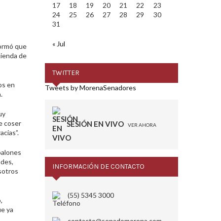
17
18
19
20
21
22
23
24
25
26
27
28
29
30
31
« Jul
formó que
tienda de
TWITTER
os en
Tweets by MorenaSenadores
.
uy
e coser
SESIÓN EN VIVO
VER AHORA
cias”.
balones
ades,
INFORMACIÓN DE CONTACTO
sotros
(55) 5345 3000
,
ue ya
contacto@senadomorena.com