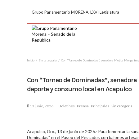
Grupo Parlamentario MORENA, LXVI Legislatura
Inicio
Sin categoría
Con “Torneo de Dominadas”, senadora Mojica Morga imp
Con “Torneo de Dominadas”, senadora
deporte y consumo local en Acapulco
13 junio, 2026
Boletines
Prensa
Principales
Sin categoría
Acapulco, Gro., 13 de junio de 2026.- Para fomentar la san
Dominadas” en el Paseo del Pescador, con balones artesa