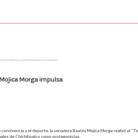
ulsa deporte y consumo local en Acapulco
 Mojica Morga impulsa
a convivencia y el deporte, la senadora Beatriz Mojica Morga realizó el “T
nales de Chichihualco como protagonistas.