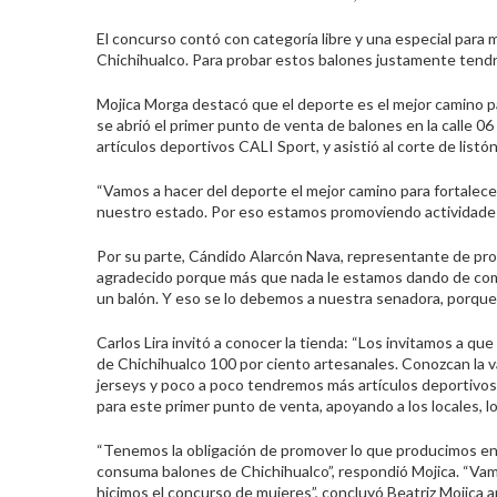
El concurso contó con categoría libre y una especial para
Chichihualco. Para probar estos balones justamente tend
Mojica Morga destacó que el deporte es el mejor camino pa
se abrió el primer punto de venta de balones en la calle 06
artículos deportivos CALI Sport, y asistió al corte de listón
“Vamos a hacer del deporte el mejor camino para fortalece
nuestro estado. Por eso estamos promoviendo actividades 
Por su parte, Cándido Alarcón Nava, representante de pro
agradecido porque más que nada le estamos dando de come
un balón. Y eso se lo debemos a nuestra senadora, porque
Carlos Lira invitó a conocer la tienda: “Los invitamos a 
de Chichihualco 100 por ciento artesanales. Conozcan la v
jerseys y poco a poco tendremos más artículos deportivos.
para este primer punto de venta, apoyando a los locales, l
“Tenemos la obligación de promover lo que producimos e
consuma balones de Chichihualco”, respondió Mojica. “Vam
hicimos el concurso de mujeres”, concluyó Beatriz Mojica a