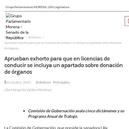
Grupo Parlamentario MORENA, LXVI Legislatura
Inicio
Prensa
Boletines
Aprueban exhorto para que en licencias de conducir se incluya un apartado sobre donación
de órganos
Aprueban exhorto para que en licencias de
conducir se incluya un apartado sobre donación
de órganos
8 octubre, 2025
Boletines
Principales
Lilia Margarita Valdez Martínez
Comisión de Gobernación avala cinco dictámenes y su
Programa Anual de Trabajo.
La Comisión de Gobernación, que preside la senadora Lilia