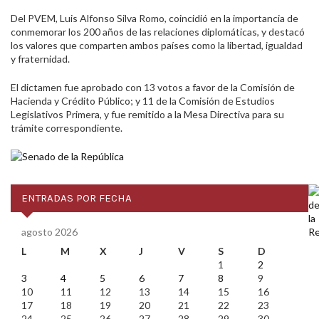
Del PVEM, Luis Alfonso Silva Romo, coincidió en la importancia de
conmemorar los 200 años de las relaciones diplomáticas, y destacó
los valores que comparten ambos países como la libertad, igualdad
y fraternidad.
El dictamen fue aprobado con 13 votos a favor de la Comisión de
Hacienda y Crédito Público; y 11 de la Comisión de Estudios
Legislativos Primera, y fue remitido a la Mesa Directiva para su
trámite correspondiente.
ENTRADAS POR FECHA
agosto 2026
L
M
X
J
V
S
D
1
2
3
4
5
6
7
8
9
10
11
12
13
14
15
16
17
18
19
20
21
22
23
24
25
26
27
28
29
30