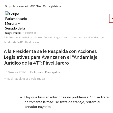
Grupo Parlamentario MORENA, LXVI Legislatura
Inicio
Prensa
Boletines
A la Presidenta se le Respalda con Acciones Legislativas para Avanzar en el “Andamiaje
Jurídico de la 4T”: Pável Jarero
A la Presidenta se le Respalda con Acciones
Legislativas para Avanzar en el “Andamiaje
Jurídico de la 4T”: Pável Jarero
10 mayo, 2026
Boletines
Principales
Miguel Pavel Jarero Velázquez
Hay que buscar soluciones no problemas; “no se trata
de tomarse la foto”, se trata de trabajo, reiteró el
senador nayarita