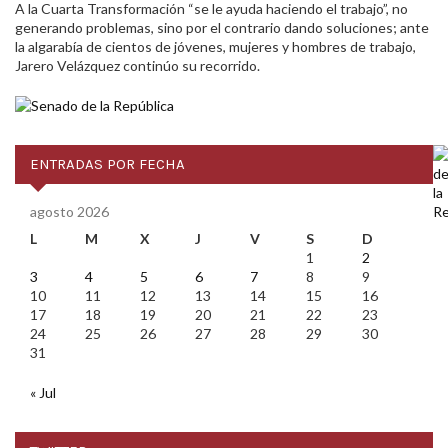
A la Cuarta Transformación “se le ayuda haciendo el trabajo”, no
generando problemas, sino por el contrario dando soluciones; ante
la algarabía de cientos de jóvenes, mujeres y hombres de trabajo,
Jarero Velázquez continúo su recorrido.
ENTRADAS POR FECHA
agosto 2026
L
M
X
J
V
S
D
1
2
3
4
5
6
7
8
9
10
11
12
13
14
15
16
17
18
19
20
21
22
23
24
25
26
27
28
29
30
31
« Jul