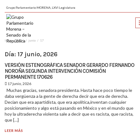
Grupo Parlamentario MORENA, LXVI Legislatura
Inicio
2026
junio
17
Día:
17 junio, 2026
VERSIÓN ESTENOGRÁFICA SENADOR GERARDO FERNANDO
NOROÑA SEGUNDA INTERVENCIÓN COMISIÓN
PERMANENTE 170626
17 junio, 2026
Muchas gracias, senadora presidenta. Hasta hace poco tiempo le
daba vergüenza a la gente de derecha decir que era de derecha.
Decían que era apartidista, que era apolítica,inventan cualquier
posicionamiento y algo está pasando en México y en el mundo que
hoy la ultraderecha violenta sale a decir que es racista, que racista,
que […]
LEER MÁS