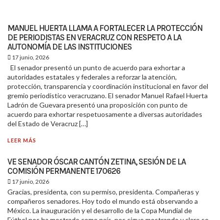
MANUEL HUERTA LLAMA A FORTALECER LA PROTECCIÓN
DE PERIODISTAS EN VERACRUZ CON RESPETO A LA
AUTONOMÍA DE LAS INSTITUCIONES
17 junio, 2026
El senador presentó un punto de acuerdo para exhortar a
autoridades estatales y federales a reforzar la atención,
protección, transparencia y coordinación institucional en favor del
gremio periodístico veracruzano. El senador Manuel Rafael Huerta
Ladrón de Guevara presentó una proposición con punto de
acuerdo para exhortar respetuosamente a diversas autoridades
del Estado de Veracruz […]
LEER MÁS
VE SENADOR ÓSCAR CANTÓN ZETINA, SESIÓN DE LA
COMISIÓN PERMANENTE 170626
17 junio, 2026
Gracias, presidenta, con su permiso, presidenta. Compañeras y
compañeros senadores. Hoy todo el mundo está observando a
México. La inauguración y el desarrollo de la Copa Mundial de
Fútbol nos ha mostrado como país, nos sigue mostrando y claro se