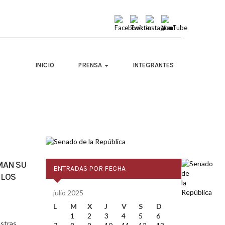
INICIO
PRENSA
INTEGRANTES
MAN SU
ENTRADAS POR FECHA
 LOS
julio 2025
L
M
X
J
V
S
D
1
2
3
4
5
6
estras