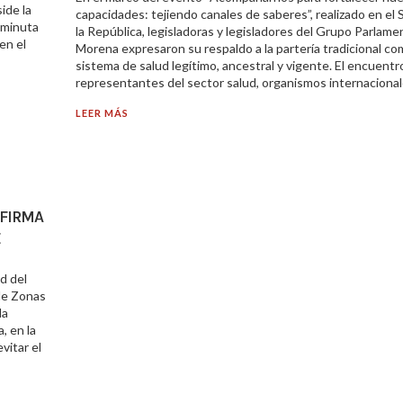
ide la
capacidades: tejiendo canales de saberes”, realizado en el
 minuta
la República, legisladoras y legisladores del Grupo Parlame
en el
Morena expresaron su respaldo a la partería tradicional c
sistema de salud legítimo, ancestral y vigente. El encuentr
representantes del sector salud, organismos internacional
LEER MÁS
AFIRMA
E
d del
de Zonas
la
, en la
vitar el