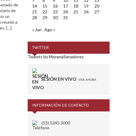
7
8
9
10
11
12
13
 Senado de
14
15
16
17
18
19
20
ntario de
21
22
23
24
25
26
27
omo un
28
29
30
31
o reunió a
es, […]
« Jun
Ago »
TWITTER
Tweets by MorenaSenadores
SESIÓN EN VIVO
VER AHORA
INFORMACIÓN DE CONTACTO
(55) 5345 3000