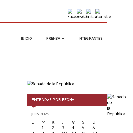
INICIO
PRENSA
INTEGRANTES
ENTRADAS POR FECHA
julio 2025
L
M
X
J
V
S
D
1
2
3
4
5
6