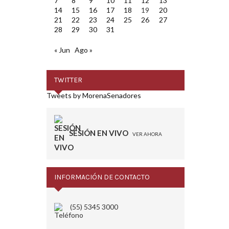
7
8
9
10
11
12
13
14
15
16
17
18
19
20
21
22
23
24
25
26
27
28
29
30
31
« Jun
Ago »
TWITTER
Tweets by MorenaSenadores
SESIÓN EN VIVO
VER AHORA
INFORMACIÓN DE CONTACTO
(55) 5345 3000