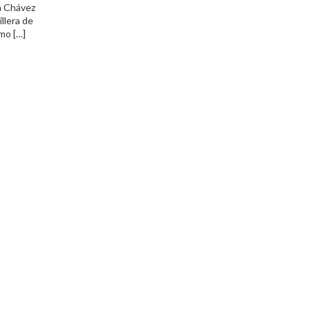
a Chávez
llera de
mo […]